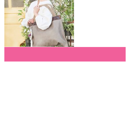
Warning
: Undefined array key
"index_gallery_button" in
/home/xs326316/via-
original-bags.com/public_html/wp-
content/themes/sweety_tcd029/mobile/single-
gallery.php
on line
50