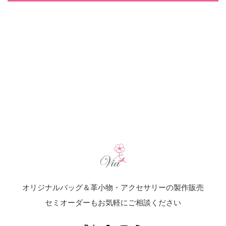
Warning
: Undefined array key
"index_gallery_button" in
/home/xs326316/via-
original-bags.com/public_html/wp-
content/themes/sweety_tcd029/mobile/single-
gallery.php
on line
50
オリジナルバッグ＆革小物・アクセサリーの製作販売
セミオーダーもお気軽にご相談ください
Twitter
Facebook
Instagram
RSS