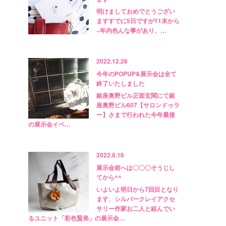
明けましておめでとうござい
ますすでに5日ですが11末から
~年内色んな事があり、…
2022.12.26
今年のPOPUP&展示会は全て
終了いたしました
銀座奥野ビル正面玄関にて銀
座奥野ビル607【サロンドゥラ
ー】さまで行われた今年最後
の展示会イベ…
2022.8.16
展示会前へは〇〇〇そうじし
てから^^
いよいよ明日から7回目となり
ます、シルバークレイアクセ
サリー作家お二人と組んでい
るユニット「彩色賢美」の展示会…