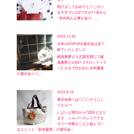
明けましておめでとうござい
ますすでに5日ですが11末から
~年内色んな事があり、…
2022.12.26
今年のPOPUP&展示会は全て
終了いたしました
銀座奥野ビル正面玄関にて銀
座奥野ビル607【サロンドゥラ
ー】さまで行われた今年最後
の展示会イベ…
2022.8.16
展示会前へは〇〇〇そうじし
てから^^
いよいよ明日から7回目となり
ます、シルバークレイアクセ
サリー作家お二人と組んでい
るユニット「彩色賢美」の展示会…